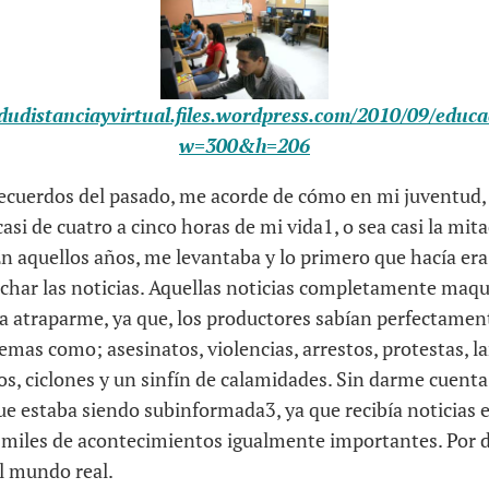
edudistanciayvirtual.files.wordpress.com/2010/09/educa
w=300&h=206
recuerdos del pasado, me acorde de cómo en mi juventud, l
casi de cuatro a cinco horas de mi vida1, o sea casi la mi
n aquellos años, me levantaba y lo primero que hacía era
uchar las noticias. Aquellas noticias completamente maqu
a atraparme, ya que, los productores sabían perfectament
temas como; asesinatos, violencias, arrestos, protestas, 
s, ciclones y un sinfín de calamidades. Sin darme cuenta,
que estaba siendo subinformada3, ya que recibía noticias 
s miles de acontecimientos igualmente importantes. Por 
l mundo real.