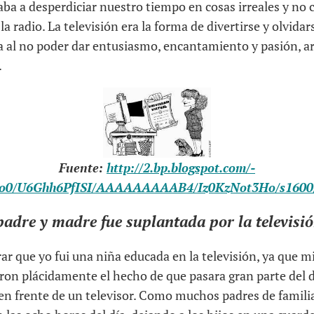
aba a desperdiciar nuestro tiempo en cosas irreales y no
y la radio. La televisión era la forma de divertirse y olvida
la al no poder dar entusiasmo, encantamiento y pasión, ar
.
Fuente:
http://2.bp.blogspot.com/-
o0/U6Ghh6PfISI/AAAAAAAAAB4/Iz0KzNot3Ho/s1600/
padre y madre fue suplantada por la televisió
r que yo fui una niña educada en la televisión, ya que m
eron plácidamente el hecho de que pasara gran parte del dí
 en frente de un televisor. Como muchos padres de familia,