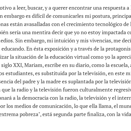
ivo a leer, buscar, y a querer encontrar una respuesta a l
in embargo es difícil de comunicarles mi postura, princip
onas están avasalladas con el crecimiento tecnológico de
én sería una mentira decir que yo no estoy impactada c
edios. Sin embargo, mi intuición y mis vivencias, me dec
 educando. En ésta exposición y a través de la protagoni
zar la situación de la educación virtual como yo la aprecio
siglo XXI, Mariam, escribe en su diario, como la escuela, 
os estudiantes, es substituida por la televisión, en este m
encia del padre y la madre es suplantada por la televisión
a que la radio y la televisión fueron culturalmente regres
onará a la democracia con la radio, la televisión y el inte
or los medios de comunicación, lo que ella llama, el mun
trema pobreza", está segunda parte finaliza, con la vida 