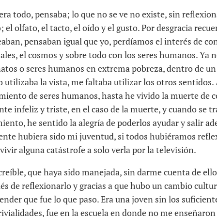
o era todo, pensaba; lo que no se ve no existe, sin reflexi
el olfato, el tacto, el oído y el gusto. Por desgracia recu
aban, pensaban igual que yo, perdíamos el interés de con
males, el cosmos y sobre todo con los seres humanos. Ya
natos o seres humanos en extrema pobreza, dentro de un
o utilizaba la vista, me faltaba utilizar los otros sentidos
rimiento de seres humanos, hasta he vivido la muerte de
 infeliz y triste, en el caso de la muerte, y cuando se t
ento, he sentido la alegría de poderlos ayudar y salir ad
ente hubiera sido mi juventud, si todos hubiéramos refle
vivir alguna catástrofe a solo verla por la televisión.
creíble, que haya sido manejada, sin darme cuenta de ello
s de reflexionarlo y gracias a que hubo un cambio cultur
der que fue lo que paso. Era una joven sin los suficien
rivialidades, fue en la escuela en donde no me enseñaron a