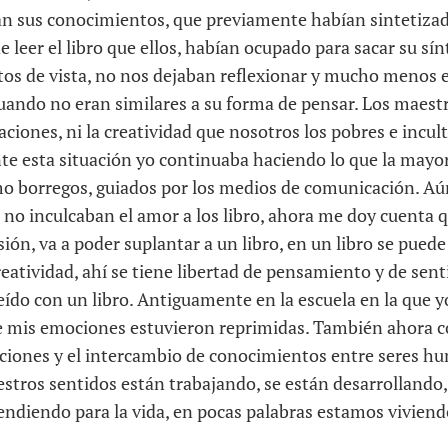
n sus conocimientos, que previamente habían sintetizado 
e leer el libro que ellos, habían ocupado para sacar su sí
tos de vista, no nos dejaban reflexionar y mucho menos e
cuando no eran similares a su forma de pensar. Los maest
aciones, ni la creatividad que nosotros los pobres e incu
te esta situación yo continuaba haciendo lo que la mayor
o borregos, guiados por los medios de comunicación. Aún
 no inculcaban el amor a los libro, ahora me doy cuenta 
sión, va a poder suplantar a un libro, en un libro se puede 
reatividad, ahí se tiene libertad de pensamiento y de sen
reído con un libro. Antiguamente en la escuela en la que 
e mis emociones estuvieron reprimidas. También ahora 
laciones y el intercambio de conocimientos entre seres h
stros sentidos están trabajando, se están desarrollando
endiendo para la vida, en pocas palabras estamos viviendo