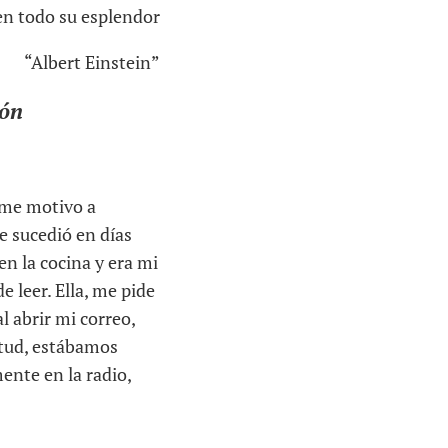
 en todo su esplendor
“Albert Einstein”
ión
e me motivo a
e sucedió en días
en la cocina y era mi
 leer. Ella, me pide
l abrir mi correo,
ntud, estábamos
nte en la radio,