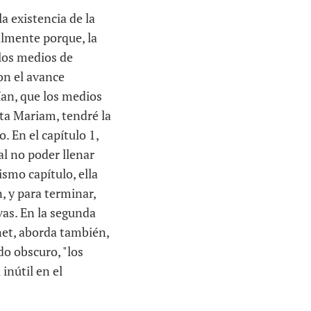
a existencia de la
almente porque, la
 los medios de
on el avance
ían, que los medios
sta Mariam, tendré la
. En el capítulo 1,
al no poder llenar
ismo capítulo, ella
, y para terminar,
ivas. En la segunda
rnet, aborda también,
do obscuro, "los
inútil en el