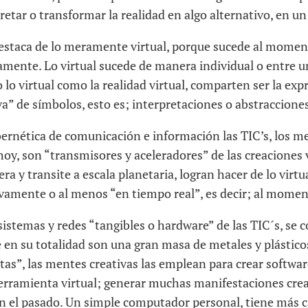
pretar o transformar la realidad en algo alternativo, en u
 destaca de lo meramente virtual, porque sucede al mome
mente. Lo virtual sucede de manera individual o entre u
 lo virtual como la realidad virtual, comparten ser la exp
va” de símbolos, esto es; interpretaciones o abstracciones
bernética de comunicación e información las TIC’s, los m
 hoy, son “transmisores y aceleradores” de las creaciones 
era y transite a escala planetaria, logran hacer de lo virtua
vamente o al menos “en tiempo real”, es decir; al momen
sistemas y redes “tangibles o hardware” de las TIC´s, se
 en su totalidad son una gran masa de metales y plásticos
s”, las mentes creativas las emplean para crear software
erramienta virtual; generar muchas manifestaciones creati
 el pasado. Un simple computador personal, tiene más 