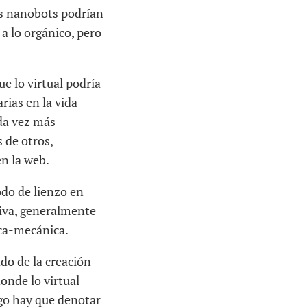
los nanobots podrían
 a lo orgánico, pero
e lo virtual podría
rias en la vida
ada vez más
s de otros,
n la web.
odo de lienzo en
siva, generalmente
ica-mecánica.
do de la creación
donde lo virtual
rgo hay que denotar