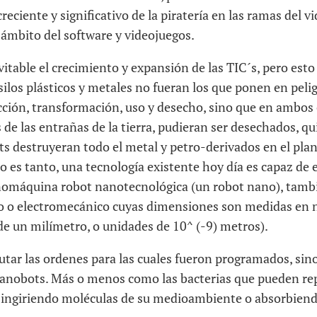
creciente y significativo de la piratería en las ramas del v
ámbito del software y videojuegos.
vitable el crecimiento y expansión de las TIC´s, pero esto
 silos plásticos y metales no fueran los que ponen en pelig
cción, transformación, uso y desecho, sino que en ambos 
 de las entrañas de la tierra, pudieran ser desechados, qu
ts destruyeran todo el metal y petro-derivados en el pla
o es tanto, una tecnología existente hoy día es capaz de el
nomáquina robot nanotecnológica (un robot nano), tambi
o o electromecánico cuyas dimensiones son medidas en
de un milímetro, o unidades de 10^ (-9) metros).
utar las ordenes para las cuales fueron programados, si
anobots. Más o menos como las bacterias que pueden rep
 ingiriendo moléculas de su medioambiente o absorbiendo