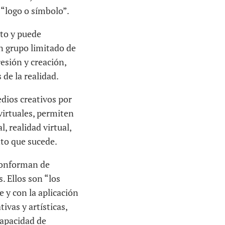
n “logo o símbolo”.
nto y puede
n grupo limitado de
resión y creación,
 de la realidad.
edios creativos por
virtuales, permiten
l, realidad virtual,
to que sucede.
 conforman de
. Ellos son “los
 y con la aplicación
vas y artísticas,
capacidad de