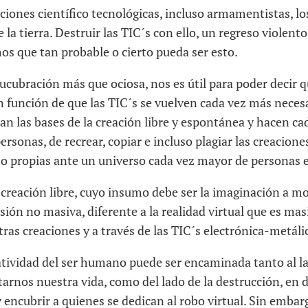
aciones científico tecnológicas, incluso armamentistas, 
 la tierra. Destruir las TIC´s con ello, un regreso violento
s que tan probable o cierto pueda ser esto.
ucubración más que ociosa, nos es útil para poder decir qu
 función de que las TIC´s se vuelven cada vez más necesa
an las bases de la creación libre y espontánea y hacen c
rsonas, de recrear, copiar e incluso plagiar las creacione
 propias ante un universo cada vez mayor de personas e
e creación libre, cuyo insumo debe ser la imaginación a m
sión no masiva, diferente a la realidad virtual que es ma
ras creaciones y a través de las TIC´s electrónica-metál
eatividad del ser humano puede ser encaminada tanto al la
itarnos nuestra vida, como del lado de la destrucción, en 
 encubrir a quienes se dedican al robo virtual. Sin emba