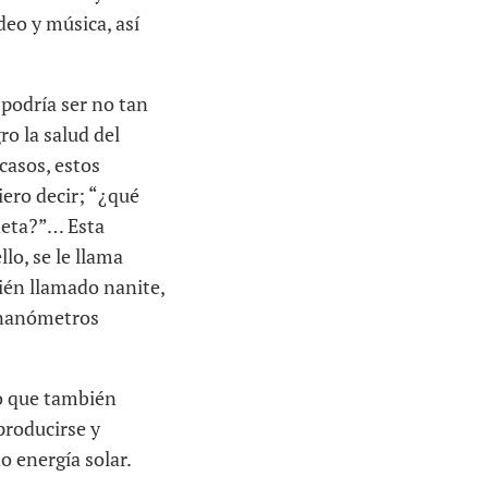
ideo y música, así
 podría ser no tan
ro la salud del
casos, estos
iero decir; “¿qué
neta?”… Esta
lo, se le llama
én llamado nanite,
 nanómetros
no que también
roducirse y
 energía solar.