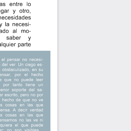
ias entre lo
gar y otro,
necesidades
 la necesi-
mado al mo-
e  saber  y
lquier parte
 el pensar no necesi-
a del ver. Un ciego es-
a obstaculizado, en su
ensar, por el hecho
e que no puede leer
, por tanto tiene un
enor soporte del sa-
er escrito, pero no por
l hecho de que no ve
as cosas en las que
iensa. A decir verdad
as cosas en las que
ensamos no las ve ni
iquiera el que puede
er: no son visibles...