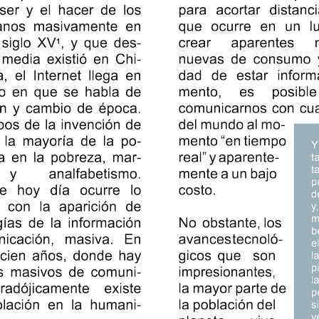
para acortar distanc
 ser y el hacer de los
que ocurre en un lu
anos masivamente en
crear  aparentes  
 siglo XV
, y que des-
1
nuevas de consumo y
media existió en Chi-
dad de estar infor
, el Internet llega en
mento,  es  posibl
 en que se habla de
comunicarnos con cua
ón y cambio de época.
del mundo al mo-
pos de la invención de
mento “en tiempo
 la mayoría de la po-
Y
real” yaparente-
ía en la pobreza, mar-
t
t
mente a un bajo
y
analfabetismo.
p
costo.
te hoy día ocurre lo
d
con la aparición de
y
m
No obstante, los
gías de la información
b
avancestecnoló-
icación, masiva. En
e
gicos que son
 cien años, donde hay
l
p
impresionantes,
 masivos de comuni-
l
la mayor parte de
radójicamente  existe
p
la población del
lación en la humani-
s
v
planeta   vive