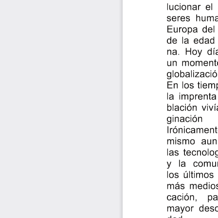
lucionar el
seres hum
Europa del
de la edad 
na. Hoy día
un momento
globalizaci
En los tiem
la imprenta
blación viv
ginación
Irónicamen
mismo aun 
las tecnolo
y la comun
los últimos
más medios
cación,  pa
mayor deso
dad.