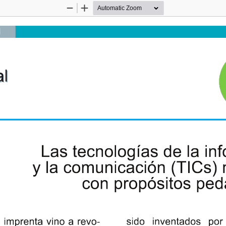
Zoom
Zoom
Out
In
l
a
l
a
l
Las tecnologías de la in
y la comunicación (TICs)
con propósitos pe
sido inventados po
 imprenta vino a revo-