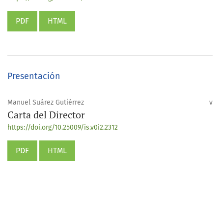
PDF
HTML
Presentación
Manuel Suárez Gutiérrez
v
Carta del Director
https://doi.org/10.25009/is.v0i2.2312
PDF
HTML