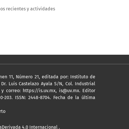
los recientes y actividades
en 11, Número 21, editada por: Instituto de
r. Luis Castelazo Ayala S/N, Col. Industrial
a y correo:
https://is.uv.mx
,
is@uv.mx
. Editor
00-203. ISSN: 2448-8704. Fecha de la última
rto
Derivada 4.0 Internacional
.