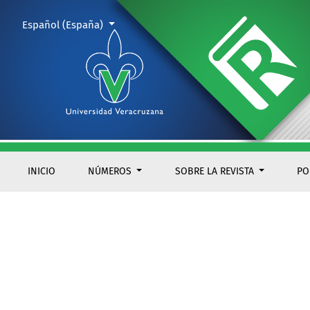
Carta del Director
Cambiar el idioma. El actual es:
Español (España)
INICIO
NÚMEROS
SOBRE LA REVISTA
PO