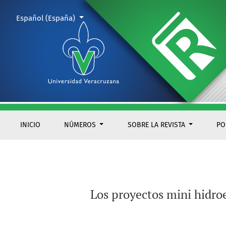
Los proyectos mini hidroeléctricos en el Estado de Veracruz,
Cambiar el idioma. El actual es:
Español (España)
INICIO
NÚMEROS
SOBRE LA REVISTA
PO
Los proyectos mini hidroe