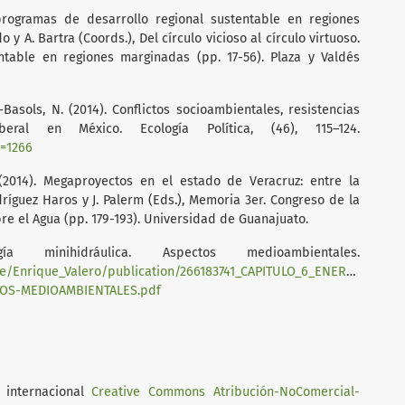
programas de desarrollo regional sustentable en regiones
y A. Bartra (Coords.), Del círculo vicioso al círculo virtuoso.
ntable en regiones marginadas (pp. 17-56). Plaza y Valdés
-Basols, N. (2014). Conflictos socioambientales, resistencias
beral en México. Ecología Política, (46), 115–124.
p=1266
. (2014). Megaproyectos en el estado de Veracruz: entre la
ríguez Haros y J. Palerm (Eds.), Memoria 3er. Congreso de la
re el Agua (pp. 179-193). Universidad de Guanajuato.
a minihidráulica. Aspectos medioambientales.
file/Enrique_Valero/publication/266183741_CAPITULO_6_ENERGIA_M
TOS-MEDIOAMBIENTALES.pdf
 internacional
Creative Commons Atribución-NoComercial-