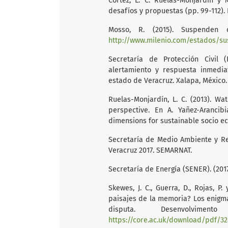
Cortez, L. C. Ruelas-Monjardín y 
desafíos y propuestas (pp. 99-112). 
Mosso, R. (2015). Suspenden co
http://www.milenio.com/estados/su
Secretaría de Protección Civil (
alertamiento y respuesta inmedia
estado de Veracruz. Xalapa, México. 
Ruelas-Monjardín, L. C. (2013). Wa
perspective. En A. Yañez-Arancibi
dimensions for sustainable socio e
Secretaría de Medio Ambiente y Rec
Veracruz 2017. SEMARNAT.
Secretaría de Energía (SENER). (2017
Skewes, J. C., Guerra, D., Rojas, P
paisajes de la memoria? Los enigma
disputa. Desenvolvim
https://core.ac.uk/download/pdf/32