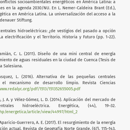
 Conflictos socioambientales energéticos en América Latina: a
es en la agenda 2030/NU. En L. Nemer-Caldeira Brant (Ed.),
gética en América Latina. La universalización del acceso a la
Adenauer Stiftung.
centrales hidroeléctricas: ¿de vestigios del pasado a opción
 electrificación y el Territorio. Historia y Futuro (pp. 1–22).
amián, C. L. (2011). Diseño de una mini central de energía
amiento de aguas residuales en la ciudad de Cuenca (Tesis de
ca Salesiana.
ásquez, L. (2016). Alternativa de las pequeñas centrales
n el mecanismo de desarrollo limpio. Revista Ciencias
www.redalyc.org/pdf/1513/151352655005.pdf
o, J. A. y Vélez-Gómez, L. D. (2014). Aplicación del mercado de
ales hidroeléctrica. Energética, (44), 19–32.
php/energetica/article/view/44997/html_2
Aparicio-Guerrero, A. E. (2017). El resurgimiento de la energía
ión actual. Revista de Geografía Norte Grande, (67), 115–143.