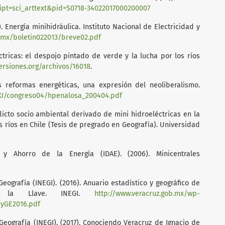
cript=sci_arttext&pid=S0718-34022017000200007
). Energía minihidráulica. Instituto Nacional de Electricidad y
l.mx/boletin022013/breve02.pdf
éctricas: el despojo pintado de verde y la lucha por los ríos
ersiones.org/archivos/16018
.
s reformas energéticas, una expresión del neoliberalismo.
XXI/congreso04/hpenalosa_200404.pdf
licto socio ambiental derivado de mini hidroeléctricas en la
s ríos en Chile (Tesis de pregrado en Geografía). Universidad
ón y Ahorro de la Energía (IDAE). (2006). Minicentrales
Geografía (INEGI). (2016). Anuario estadístico y geográfico de
e la Llave. INEGI.
http://www.veracruz.gob.mx/wp-
EyGE2016.pdf
 Geografía (INEGI). (2017). Conociendo Veracruz de Ignacio de