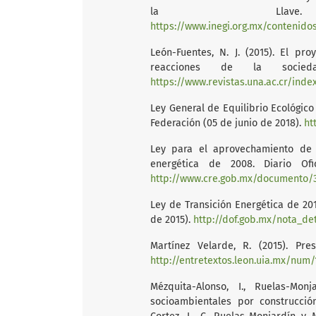
la Llave
https://www.inegi.org.mx/contenidos/productos/pr
León-Fuentes, N. J. (2015). El pro
reacciones de la socieda
https://www.revistas.una.ac.cr/inde
Ley General de Equilibrio Ecológico 
Federación (05 de junio de 2018).
ht
Ley para el aprovechamiento de e
energética de 2008. Diario Ofi
http://www.cre.gob.mx/documento/
Ley de Transición Energética de 2015
de 2015).
http://dof.gob.mx/nota_de
Martínez Velarde, R. (2015). Pres
http://entretextos.leon.uia.mx/num
Mézquita-Alonso, I., Ruelas-Monj
socioambientales por construcció