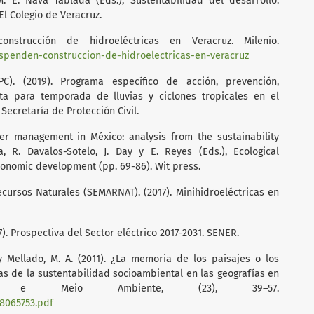
M. E. Nava Tablada (Eds.), Sustentabilidad del desarrollo:
El Colegio de Veracruz.
nstrucción de hidroeléctricas en Veracruz. Milenio.
spenden-construccion-de-hidroelectricas-en-veracruz
PC). (2019). Programa específico de acción, prevención,
ta para temporada de lluvias y ciclones tropicales en el
Secretaría de Protección Civil.
ter management in México: analysis from the sustainability
a, R. Davalos-Sotelo, J. Day y E. Reyes (Eds.), Ecological
conomic development (pp. 69-86). Wit press.
ursos Naturales (SEMARNAT). (2017). Minihidroeléctricas en
). Prospectiva del Sector eléctrico 2017-2031. SENER.
. y Mellado, M. A. (2011). ¿La memoria de los paisajes o los
s de la sustentabilidad socioambiental en las geografías en
ento e Meio Ambiente, (23), 39–57.
8065753.pdf