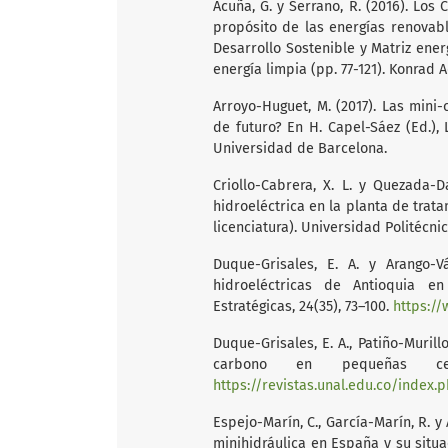
Acuña, G. y Serrano, R. (2016). Los
propósito de las energías renovabl
Desarrollo Sostenible y Matriz ener
energía limpia (pp. 77-121). Konrad 
Arroyo-Huguet, M. (2017). Las mini-
de futuro? En H. Capel-Sáez (Ed.), La
Universidad de Barcelona.
Criollo-Cabrera, X. L. y Quezada-D
hidroeléctrica en la planta de trat
licenciatura). Universidad Politécni
Duque-Grisales, E. A. y Arango-V
hidroeléctricas de Antioquia e
Estratégicas, 24(35), 73–100.
https://
Duque-Grisales, E. A., Patiño-Murill
carbono en pequeñas centr
https://revistas.unal.edu.co/index.
Espejo-Marín, C., García-Marín, R. y 
minihidráulica en España y su situac