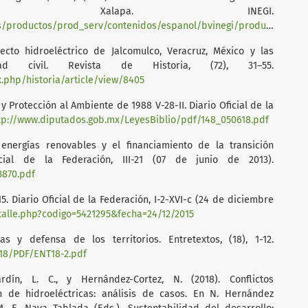
. Xalapa. INEGI.
od_serv/contenidos/espanol/bvinegi/productos/estudios/conociendo/702825097332.pdf
yecto hidroeléctrico de Jalcomulco, Veracruz, México y las
d civil. Revista de Historia, (72), 31–55.
x.php/historia/article/view/8405
y Protección al Ambiente de 1988 V-28-II. Diario Oficial de la
tp://www.diputados.gob.mx/LeyesBiblio/pdf/148_050618.pdf
nergías renovables y el financiamiento de la transición
cial de la Federación, III-21 (07 de junio de 2013).
3870.pdf
. Diario Oficial de la Federación, I-2-XVI-c (24 de diciembre
talle.php?codigo=5421295&fecha=24/12/2015
as y defensa de los territorios. Entretextos, (18), 1-12.
/18/PDF/ENT18-2.pdf
ardín, L. C., y Hernández-Cortez, N. (2018). Conflictos
n de hidroeléctricas: análisis de casos. En N. Hernández